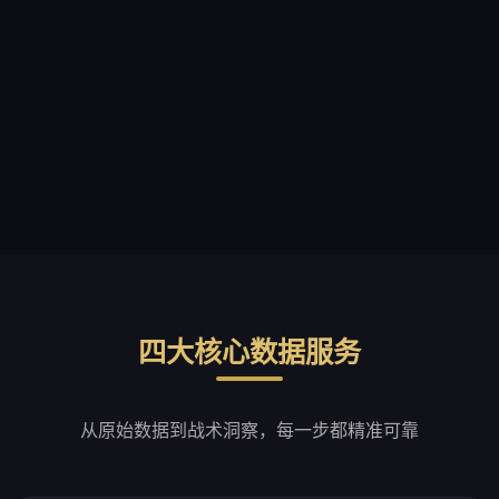
四大核心数据服务
从原始数据到战术洞察，每一步都精准可靠