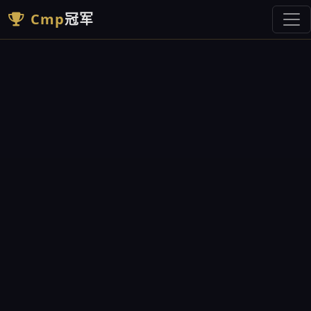
Cmp
冠军